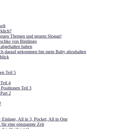
elt
klich?
 neuen Themen und neuem Slogan!
tschke von Binilingo
 abgehalten haben
ich darauf gekommen bin mein Baby abzuhalten
blick
en Teil 5
Teil 4
 Positionen Teil 3
Part 2
?
Einlage, All in 3, Pocket, All in One
für eine entspannte Zeit