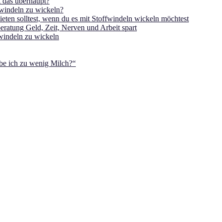
t das überhaupt?
fwindeln zu wickeln?
ten solltest, wenn du es mit Stoffwindeln wickeln möchtest
eratung Geld, Zeit, Nerven und Arbeit spart
windeln zu wickeln
be ich zu wenig Milch?“