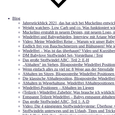
Blog
Jahresrückblick 2021, das hat sich bei Muckelino entwick
Weight watchers, Low Carb und co. Was funktioniert wir
Muckelino erstrahlt in neuem Design, mit neuem Logo,
Windelfrei und Babygebärden, Interview mit Ariane Wie
Video: Meine Windelfrei Reise – Warum wir unser Baby
Endlich frei von Bauchschmerzen und Blähungen! Wie 
Windelfrei – Was ist das überhaupt? Video und Kurzüber
DM Babylove Stoffwindel Set- Vorstellung / Test
Das große Stoffwindel ABC, Teil 2: E-H
„Abhalten“ im Stehen, Blogpostreihe Windelfrei Position
Wenn einfach alles zu viel ist: 8 Wege aus der Stressfalle
Abhalten im Sitzen, Blogpostreihe Windelfrei Positionen 
Die klassische Abhalteposition, Blogpostreihe Windelfrei
Abhalten in Wiegehaltung, Windelfrei Abhaltepositionen 
Windelfrei-Positionen – Abhalten im Liegen
(Teilzeit-) Windelfrei Zubehör: Was brauche ich wirklich
Entspannt Teilzeit Windelfrei – Babys entspannt abhalten
Das große Stoffwindel ABC, Teil 1: A-D
Video: Die 4 gängigsten Stoffwindelsysteme: Überhose + 
Stoffwindeln unterwegs und im Urlaub, Tipps und Tricks 