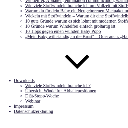
Windelfrei, Abhalten, elimination communication, was is
Wie viele Stoffwindeln brauche ich um Vollzeit mit Stof
Warum du für dein Baby ein Neugeborenen Mietpaket mie
Wickeln mit Stoffwindeln – Warum dir eine Stoffwindelb
10 gute Gründe warum es sich lohnt mit modernen Stoff
10 Gründe warum Windelfrei einfach großartig ist
10 Tipps gegen einen wunden Baby Popo
„Mein Baby will ständig an die Brust“ – Oder auch: „Ha
Downloads
Wie viele Stoffwindeln brauche ich?
Übersicht Windelfrei Abhaltepositionen
Diät-Stopp-Woche
Webinar
Impressum
Datenschutzerklärung