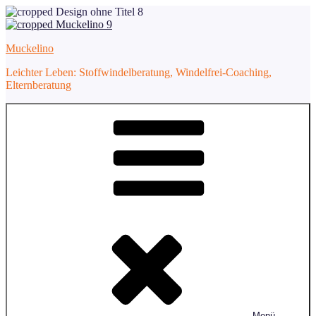
Zum
Inhalt
springen
Muckelino
Leichter Leben: Stoffwindelberatung, Windelfrei-Coaching,
Elternberatung
Menü