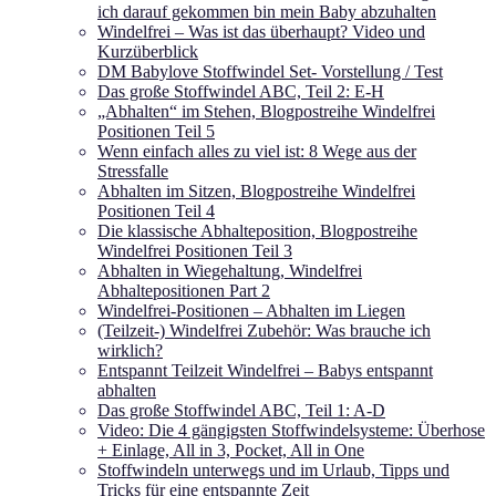
ich darauf gekommen bin mein Baby abzuhalten
Windelfrei – Was ist das überhaupt? Video und
Kurzüberblick
DM Babylove Stoffwindel Set- Vorstellung / Test
Das große Stoffwindel ABC, Teil 2: E-H
„Abhalten“ im Stehen, Blogpostreihe Windelfrei
Positionen Teil 5
Wenn einfach alles zu viel ist: 8 Wege aus der
Stressfalle
Abhalten im Sitzen, Blogpostreihe Windelfrei
Positionen Teil 4
Die klassische Abhalteposition, Blogpostreihe
Windelfrei Positionen Teil 3
Abhalten in Wiegehaltung, Windelfrei
Abhaltepositionen Part 2
Windelfrei-Positionen – Abhalten im Liegen
(Teilzeit-) Windelfrei Zubehör: Was brauche ich
wirklich?
Entspannt Teilzeit Windelfrei – Babys entspannt
abhalten
Das große Stoffwindel ABC, Teil 1: A-D
Video: Die 4 gängigsten Stoffwindelsysteme: Überhose
+ Einlage, All in 3, Pocket, All in One
Stoffwindeln unterwegs und im Urlaub, Tipps und
Tricks für eine entspannte Zeit