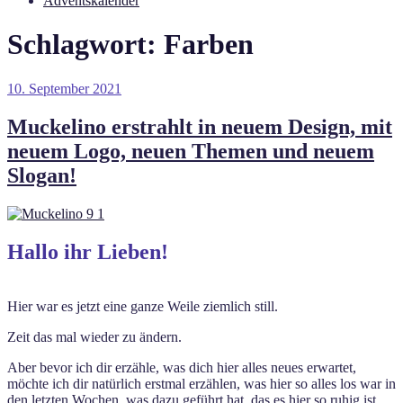
Adventskalender
Schlagwort:
Farben
Veröffentlicht
10. September 2021
am
Muckelino erstrahlt in neuem Design, mit
neuem Logo, neuen Themen und neuem
Slogan!
Hallo ihr Lieben!
Hier war es jetzt eine ganze Weile ziemlich still.
Zeit das mal wieder zu ändern.
Aber bevor ich dir erzähle, was dich hier alles neues erwartet,
möchte ich dir natürlich erstmal erzählen, was hier so alles los war in
den letzten Wochen, was dazu geführt hat, das es hier so ruhig ist.