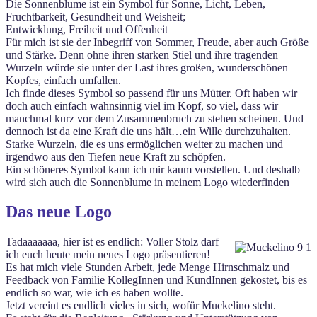
Die Sonnenblume ist ein Symbol für Sonne, Licht, Leben,
Fruchtbarkeit, Gesundheit und Weisheit;
Entwicklung, Freiheit und Offenheit
Für mich ist sie der Inbegriff von Sommer, Freude, aber auch Größe
und Stärke. Denn ohne ihren starken Stiel und ihre tragenden
Wurzeln würde sie unter der Last ihres großen, wunderschönen
Kopfes, einfach umfallen.
Ich finde dieses Symbol so passend für uns Mütter. Oft haben wir
doch auch einfach wahnsinnig viel im Kopf, so viel, dass wir
manchmal kurz vor dem Zusammenbruch zu stehen scheinen. Und
dennoch ist da eine Kraft die uns hält…ein Wille durchzuhalten.
Starke Wurzeln, die es uns ermöglichen weiter zu machen und
irgendwo aus den Tiefen neue Kraft zu schöpfen.
Ein schöneres Symbol kann ich mir kaum vorstellen. Und deshalb
wird sich auch die Sonnenblume in meinem Logo wiederfinden
Das neue Logo
Tadaaaaaaa, hier ist es endlich: Voller Stolz darf
ich euch heute mein neues Logo präsentieren!
Es hat mich viele Stunden Arbeit, jede Menge Hirnschmalz und
Feedback von Familie KollegInnen und KundInnen gekostet, bis es
endlich so war, wie ich es haben wollte.
Jetzt vereint es endlich vieles in sich, wofür Muckelino steht.