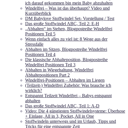
ich darauf gekommen bin mein Baby abzuhalten
Windelfrei – Was ist das überhaupt? Video und
Kurzüberblick
DM Babylove Stoffwindel Set- Vorstellung / Test
Das große Stoffwindel ABC, Teil 2: E-H
„Abhalten“ im Stehen, Blogpostreihe Windelfrei
Positionen Teil 5
Wenn einfach alles zu viel ist: 8 Wege aus der
Stressfalle
Abhalten im Sitzen, Blogpostreihe Windelfrei
Positionen Teil 4
Die klassische Abhalteposition, Blogpostreihe
Windelfrei Positionen Teil 3
Abhalten in Wiegehaltung, Windelfrei
Abhaltepositionen Part 2
Windelfrei-Positionen – Abhalten im Liegen
(Teilzeit-) Windelfrei Zubehör: Was brauche ich
wirklich?
Entspannt Teilzeit Windelfrei – Babys entspannt
abhalten
Das große Stoffwindel ABC, Teil 1: A-D
Video: Die 4 gängigsten Stoffwindelsysteme: Überhose
+ Einlage, All in 3, Pocket, All in One
Stoffwindeln unterwegs und im Urlaub, Tipps und
Tricks für eine entspannte Zeit