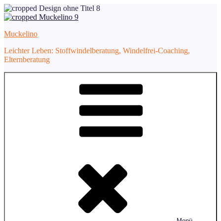
Zum
Inhalt
springen
Muckelino
Leichter Leben: Stoffwindelberatung, Windelfrei-Coaching,
Elternberatung
Menü