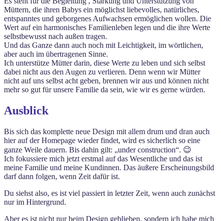
Es steht für die Begleitung , Stärkung und Unterstützung von
Müttern, die ihren Babys ein möglichst liebevolles, natürliches,
entspanntes und geborgenes Aufwachsen ermöglichen wollen. Die
Wert auf ein harmonisches Familienleben legen und die ihre Werte
selbstbewusst nach außen tragen.
Und das Ganze dann auch noch mit Leichtigkeit, im wörtlichen,
aber auch im übertragenen Sinne.
Ich unterstütze Mütter darin, diese Werte zu leben und sich selbst
dabei nicht aus den Augen zu verlieren. Denn wenn wir Mütter
nicht auf uns selbst acht geben, brennen wir aus und können nicht
mehr so gut für unsere Familie da sein, wie wir es gerne würden.
Ausblick
Bis sich das komplette neue Design mit allem drum und dran auch
hier auf der Homepage wieder findet, wird es sicherlich so eine
ganze Weile dauern. Bis dahin gilt: „under construction“. 😉
Ich fokussiere mich jetzt erstmal auf das Wesentliche und das ist
meine Familie und meine Kundinnen. Das äußere Erscheinungsbild
darf dann folgen, wenn Zeit dafür ist.
Du siehst also, es ist viel passiert in letzter Zeit, wenn auch zunächst
nur im Hintergrund.
Aber es ist nicht nur beim Design geblieben, sondern ich habe mich