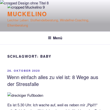
Zum
Inhalt
MUCKELINO
springen
Leichter Leben: Stoffwindelberatung, Windelfrei-Coaching,
Elternberatung
Menü
SCHLAGWORT:
BABY
VERÖFFENTLICHT
26. OKTOBER 2020
AM
Wenn einfach alles zu viel ist: 8 Wege aus
der Stressfalle
Es ist 5.30 Uhr. Ich wache auf, weil es neben mir „Pipi!!!“