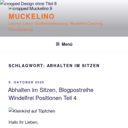
Zum
Inhalt
MUCKELINO
springen
Leichter Leben: Stoffwindelberatung, Windelfrei-Coaching,
Elternberatung
Menü
SCHLAGWORT:
ABHALTEN IM SITZEN
VERÖFFENTLICHT
9. OKTOBER 2020
AM
Abhalten im Sitzen, Blogpostreihe
Windelfrei Positionen Teil 4
Hallo ihr Lieben,