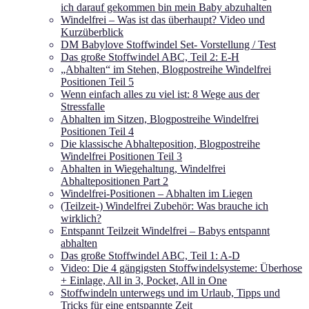
ich darauf gekommen bin mein Baby abzuhalten
Windelfrei – Was ist das überhaupt? Video und
Kurzüberblick
DM Babylove Stoffwindel Set- Vorstellung / Test
Das große Stoffwindel ABC, Teil 2: E-H
„Abhalten“ im Stehen, Blogpostreihe Windelfrei
Positionen Teil 5
Wenn einfach alles zu viel ist: 8 Wege aus der
Stressfalle
Abhalten im Sitzen, Blogpostreihe Windelfrei
Positionen Teil 4
Die klassische Abhalteposition, Blogpostreihe
Windelfrei Positionen Teil 3
Abhalten in Wiegehaltung, Windelfrei
Abhaltepositionen Part 2
Windelfrei-Positionen – Abhalten im Liegen
(Teilzeit-) Windelfrei Zubehör: Was brauche ich
wirklich?
Entspannt Teilzeit Windelfrei – Babys entspannt
abhalten
Das große Stoffwindel ABC, Teil 1: A-D
Video: Die 4 gängigsten Stoffwindelsysteme: Überhose
+ Einlage, All in 3, Pocket, All in One
Stoffwindeln unterwegs und im Urlaub, Tipps und
Tricks für eine entspannte Zeit