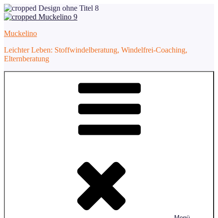
Zum
Inhalt
springen
Muckelino
Leichter Leben: Stoffwindelberatung, Windelfrei-Coaching,
Elternberatung
Menü